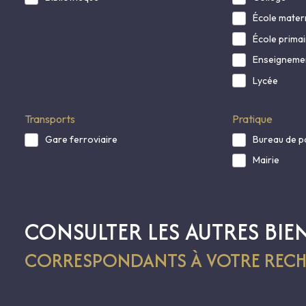
École mater
École primai
Enseignemen
Lycée
Transports
Pratique
Gare ferroviaire
Bureau de p
Mairie
CONSULTER LES AUTRES BIE
CORRESPONDANTS À VOTRE RECH