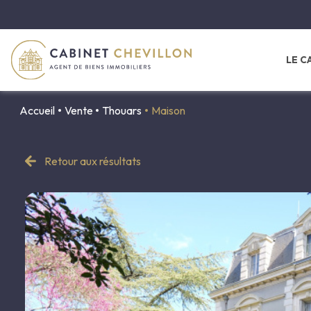
LE C
Accueil
Vente
Thouars
Maison
châteaux
Retour aux résultats
belles demeure
maisons de mai
longères