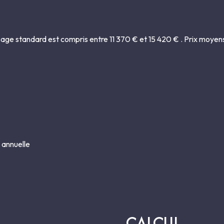
vabo, baignoire, bidet, WC et placard)
age standard est compris entre 11 370 € et 15 420 € . Prix moyen
de bonne et une lingerie.
 et la chaufferie (fuel).
 annuelle
r un mur-bahut en façade sur rue, percé d’une grille d’entrée face à 
 bassin original avec petit pont en ciment imitant bois et rochers
on jusqu’au muret séparant l’ancien potager planté de quelques fruit
une petite façade et un second accès sur une autre rue.
CALCUL