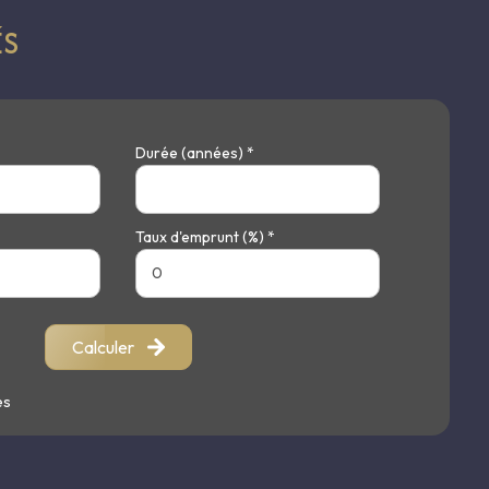
ÉS
ts bénéficiant d’une attention particulière, que la ville de
Durée (années) *
Taux d'emprunt (%) *
Calculer
es