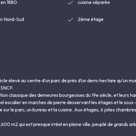
t en 1880
cuisine séparée
on Nord-Sud
2ème étage
iècle élevé au centre d’un parc de près d’un demi-hectare qu’un mur
e SNCF.
bution classique des demeures bourgeoises du 19e siècle, et leurs h
 escalier en marches de pierre desservant les étages et le sous-
 sur le parc, un bureau et la cuisine. Aux étages, 6 jolies chambre
600 m2 qui est presque irréel en pleine ville, peuplé de grands arbre