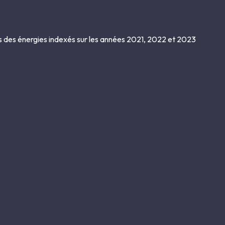
s des énergies indexés sur les années 2021, 2022 et 2023
la maison et d’un portail d’accès aux véhicules.
, très en vogue au XIXe siècle.
iers, où l’on voit encore les allées et quelques parterres.