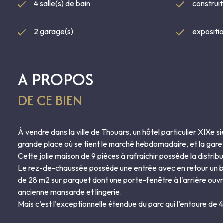
4 salle(s) de bain
construi
2 garage(s)
expositi
A PROPOS
DE CE BIEN
À vendre dans la ville de Thouars, un hôtel particulier XIXe s
grande place où se tient le marché hebdomadaire, et la gar
Cette jolie maison de 9 pièces à rafraichir possède la distri
Le rez-de-chaussée possède une entrée avec en retour un bel
de 28 m2 sur parquet dont une porte-fenêtre à l'arrière ouvre
ancienne mansarde et lingerie.
Mais c’est l’exceptionnelle étendue du parc qui l’entoure de 4.