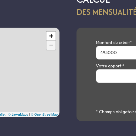
DES MENSUALIT
'Architecture et du Patrimoine) cartographiant les nombreux bâtimen
aison de ses arbres.
rquable ».
+
Montant du crédit*
−
Votre apport *
* Champs obligatoir
flet
|
©
Maps
|
© OpenStreetMap
Jawg