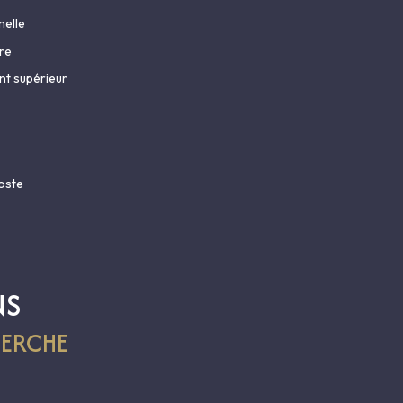
nelle
re
t supérieur
oste
NS
ERCHE