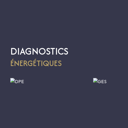
THOUARS ( 14.000 habitants, Gare SNCF à 500 m )
PARIS 354 Km dont 308 par autoroute
LA MAISON
, environ 270 m2
Rez-de-Chaussée :
Entrée 15 m2 (6m x 2,50m, Hauteur s/plafond de 3,70 m, pl
Salon 30 m2 (parquet, cheminée, 2 vitrines murales, 1 fenêtr
DIAGNOSTICS
Salle à manger 28 m2 (7,70m x 3,50m, parquet, cheminée, po
Bureau 18 m2 (5,10m x 3,50m, parquet pin, 1 fenêtre côté est 
ÉNERGÉTIQUES
Cuisine 15 m2 (éléments meublants années 50)
Dégagement 13 m2 en retour de l’entrée avec bel escalier aux
er
1
Étage :
(
24 marches
)
Palier sur parquet
Chambre 1 de 18 m2 (5m x 3,50m, cheminée, parquet), salle d
Chambre 2 de 25 m2 (5,10m x 4,90m, cheminée, parquet,)
Chambre 3 de 18 m2 (3,70m x 5m, parquet, cheminée), salle 
Chambre 4 de 24 m2 (4,80m x 5m, parquet, cheminée, placard
Chacune des chambres est située aux angles de la maison, écl
e
2
étage :
(
20 marches – Hauteur sous plafond 3,15m
)