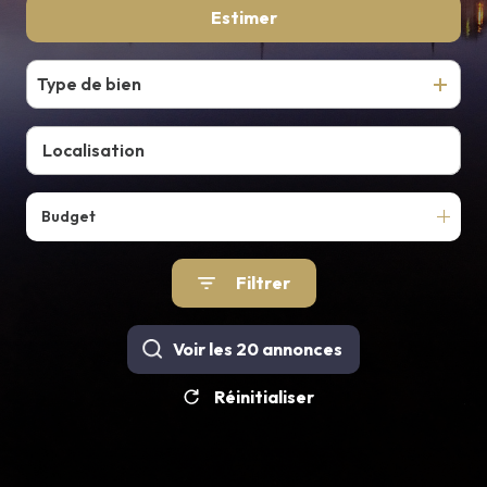
De l'ancien
Estimer
E-MAIL
CONTACT
Type de bien
Budget
Filtrer
Voir les
20
annonces
Réinitialiser