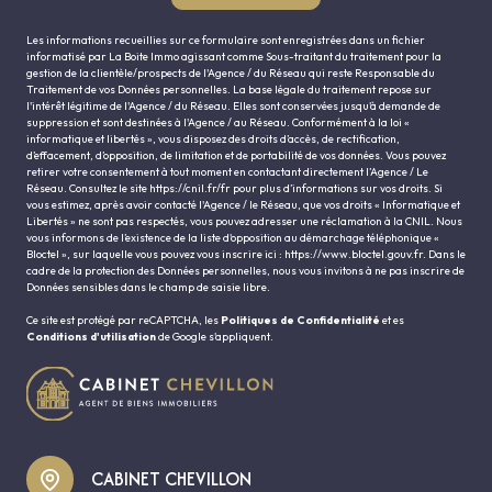
Les informations recueillies sur ce formulaire sont enregistrées dans un fichier
informatisé par La Boite Immo agissant comme Sous-traitant du traitement pour la
gestion de la clientèle/prospects de l'Agence / du Réseau qui reste Responsable du
Traitement de vos Données personnelles. La base légale du traitement repose sur
l'intérêt légitime de l'Agence / du Réseau. Elles sont conservées jusqu'à demande de
suppression et sont destinées à l'Agence / au Réseau. Conformément à la loi «
informatique et libertés », vous disposez des droits d’accès, de rectification,
d’effacement, d’opposition, de limitation et de portabilité de vos données. Vous pouvez
retirer votre consentement à tout moment en contactant directement l’Agence / Le
Réseau. Consultez le site
https://cnil.fr/fr
pour plus d’informations sur vos droits. Si
vous estimez, après avoir contacté l'Agence / le Réseau, que vos droits « Informatique et
Libertés » ne sont pas respectés, vous pouvez adresser une réclamation à la CNIL. Nous
vous informons de l’existence de la liste d'opposition au démarchage téléphonique «
Bloctel », sur laquelle vous pouvez vous inscrire ici :
https://www.bloctel.gouv.fr
. Dans le
cadre de la protection des Données personnelles, nous vous invitons à ne pas inscrire de
Données sensibles dans le champ de saisie libre.
Ce site est protégé par reCAPTCHA, les
Politiques de Confidentialité
et es
Conditions d'utilisation
de Google s'appliquent.
CABINET CHEVILLON