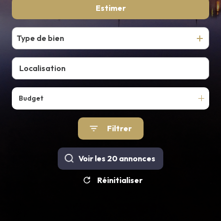
De l'ancien
Estimer
E-MAIL
CONTACT
Type de bien
Budget
Filtrer
Voir les
20
annonces
Réinitialiser