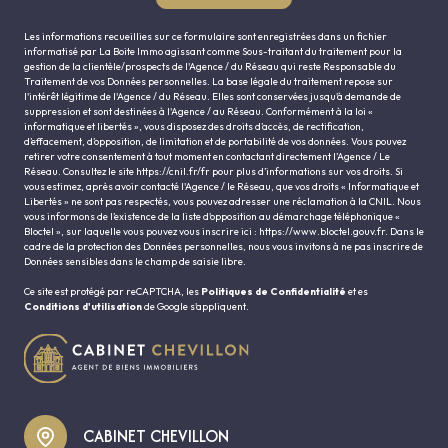
Les informations recueillies sur ce formulaire sont enregistrées dans un fichier
informatisé par La Boite Immo agissant comme Sous-traitant du traitement pour la
gestion de la clientèle/prospects de l'Agence / du Réseau qui reste Responsable du
Traitement de vos Données personnelles. La base légale du traitement repose sur
l'intérêt légitime de l'Agence / du Réseau. Elles sont conservées jusqu'à demande de
suppression et sont destinées à l'Agence / au Réseau. Conformément à la loi «
informatique et libertés », vous disposez des droits d’accès, de rectification,
d’effacement, d’opposition, de limitation et de portabilité de vos données. Vous pouvez
retirer votre consentement à tout moment en contactant directement l’Agence / Le
Réseau. Consultez le site
https://cnil.fr/fr
pour plus d’informations sur vos droits. Si
vous estimez, après avoir contacté l'Agence / le Réseau, que vos droits « Informatique et
Libertés » ne sont pas respectés, vous pouvez adresser une réclamation à la CNIL. Nous
vous informons de l’existence de la liste d'opposition au démarchage téléphonique «
Bloctel », sur laquelle vous pouvez vous inscrire ici :
https://www.bloctel.gouv.fr
. Dans le
cadre de la protection des Données personnelles, nous vous invitons à ne pas inscrire de
Données sensibles dans le champ de saisie libre.
Ce site est protégé par reCAPTCHA, les
Politiques de Confidentialité
et es
Conditions d'utilisation
de Google s'appliquent.
CABINET CHEVILLON