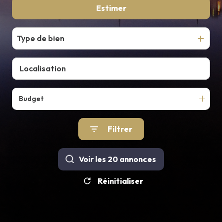
De l'ancien
Estimer
E-MAIL
CONTACT
Type de bien
Budget
Filtrer
Voir les
20
annonces
Réinitialiser