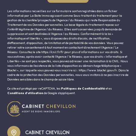
Les informations recueillies sur ce formulaire sont enregistrées dans un fichier
informatisé par La Boite Immo agissant comme Sous-traitant du traitement pour la
gestion de la clientèle/prospects de l'Agence / du Réseau qui reste Responsable du
Traitement de vos Données personnelles. La base légale du traitement repose sur
l'intérêt légitime de l'Agence / du Réseau. Elles sont conservées jusqu'à demande de
suppression et sont destinées à l'Agence / au Réseau. Conformément à la loi «
informatique et libertés », vous disposez des droits d’accès, de rectification,
d’effacement, d’opposition, de limitation et de portabilité de vos données. Vous pouvez
retirer votre consentement à tout moment en contactant directement l’Agence / Le
Réseau. Consultez le site
https://cnil.fr/fr
pour plus d’informations sur vos droits. Si
vous estimez, après avoir contacté l'Agence / le Réseau, que vos droits « Informatique et
Libertés » ne sont pas respectés, vous pouvez adresser une réclamation à la CNIL. Nous
vous informons de l’existence de la liste d'opposition au démarchage téléphonique «
Bloctel », sur laquelle vous pouvez vous inscrire ici :
https://www.bloctel.gouv.fr
. Dans le
cadre de la protection des Données personnelles, nous vous invitons à ne pas inscrire de
Données sensibles dans le champ de saisie libre.
Ce site est protégé par reCAPTCHA, les
Politiques de Confidentialité
et es
Conditions d'utilisation
de Google s'appliquent.
CABINET CHEVILLON