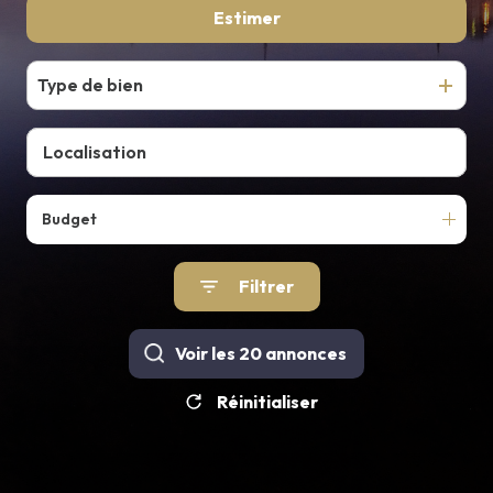
De l'ancien
Estimer
E-MAIL
CONTACT
Type de bien
Budget
Filtrer
Voir les
20
annonces
Réinitialiser