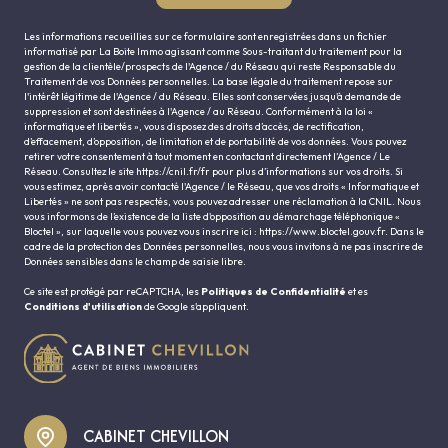
Les informations recueillies sur ce formulaire sont enregistrées dans un fichier
informatisé par La Boite Immo agissant comme Sous-traitant du traitement pour la
gestion de la clientèle/prospects de l'Agence / du Réseau qui reste Responsable du
Traitement de vos Données personnelles. La base légale du traitement repose sur
l'intérêt légitime de l'Agence / du Réseau. Elles sont conservées jusqu'à demande de
suppression et sont destinées à l'Agence / au Réseau. Conformément à la loi «
informatique et libertés », vous disposez des droits d’accès, de rectification,
d’effacement, d’opposition, de limitation et de portabilité de vos données. Vous pouvez
retirer votre consentement à tout moment en contactant directement l’Agence / Le
Réseau. Consultez le site
https://cnil.fr/fr
pour plus d’informations sur vos droits. Si
vous estimez, après avoir contacté l'Agence / le Réseau, que vos droits « Informatique et
Libertés » ne sont pas respectés, vous pouvez adresser une réclamation à la CNIL. Nous
vous informons de l’existence de la liste d'opposition au démarchage téléphonique «
Bloctel », sur laquelle vous pouvez vous inscrire ici :
https://www.bloctel.gouv.fr
. Dans le
cadre de la protection des Données personnelles, nous vous invitons à ne pas inscrire de
Données sensibles dans le champ de saisie libre.
Ce site est protégé par reCAPTCHA, les
Politiques de Confidentialité
et es
Conditions d'utilisation
de Google s'appliquent.
CABINET CHEVILLON