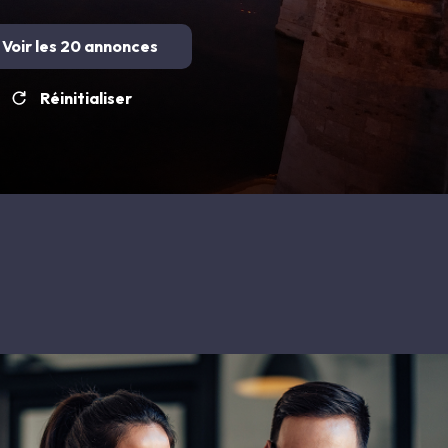
Voir les
20
annonces
Réinitialiser