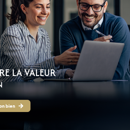
RE LA VALEUR
N
on bien