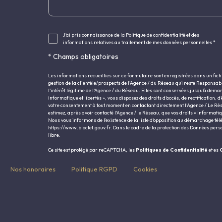
J'ai pris connaissance de la Politique de confidentialité et des
informations relatives au traitement de mes données personnelles *
* Champs obligatoires
Les informations recueillies sur ce formulaire sont enregistrées dans un fic
gestion de la clientèle/prospects de l'Agence / du Réseau qui reste Responsa
l'intérêt légitime de l'Agence / du Réseau. Elles sont conservées jusqu'à dema
informatique et libertés », vous disposez des droits d’accès, de rectification, d
votre consentement à tout moment en contactant directement l’Agence / Le Rés
estimez, après avoir contacté l'Agence / le Réseau, que vos droits « Informati
Nous vous informons de l’existence de la liste d'opposition au démarchage télép
https://www.bloctel.gouv.fr
. Dans le cadre de la protection des Données pers
libre.
Ce site est protégé par reCAPTCHA, les
Politiques de Confidentialité
et es
C
Nos honoraires
Politique RGPD
Cookies