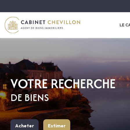
LE C
châteaux
belles demeure
VOTRE RECHERCHE
maisons de mai
DE BIENS
longères
Acheter
Estimer