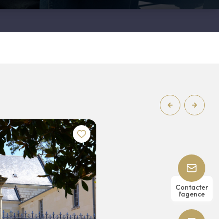
11
410
chambre(s)
m²
Contacter
l'agence