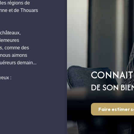
les régions de
enne et de Thouars
 châteaux,
 demeures
ps, comme des
e nous aimons
quéreurs demain...
CONNAIT
yeux :
DE SON BIE
Faire estimer s