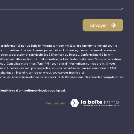
Envoyer
hier informatisé par La Boite Immo agissant comme Sous-traitant du traitement pour la
ble du Traitement de vos Données personnelles. La base légale du traitement repose sur
nde de suppression et sont destinées à l'Agence / au Réseau. Conformément à la loi «
’effacement, d’opposition, de limitation et de portabilité de vos données. Vous pouvez retirer
eau. Consultez le site
https://cnil.fr/fr
pour plus d’informations sur vos droits. Si vous
que et Libertés » ne sont pas respectés, vous pouvez adresser une réclamation à la CNIL.
honique « Bloctel », sur laquelle vous pouvez vous inscrire ici :
onnelles, nous vous invitons à ne pas inscrire de Données sensibles dans le champ de saisie
onditions d'utilisation
de Google s'appliquent.
Réalisé par