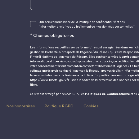
J'ai pris connaissance de la Politique de confidentialité et des
informations relatives au traitement de mes données personnelles *
* Champs obligatoires
Les informations recueillies sur ce formulaire sont enregistrées dans un fic
gestion de la clientèle/prospects de l'Agence / du Réseau qui reste Responsa
l'intérêt légitime de l'Agence / du Réseau. Elles sont conservées jusqu'à dema
informatique et libertés », vous disposez des droits d’accès, de rectification, d
votre consentement à tout moment en contactant directement l’Agence / Le Rés
estimez, après avoir contacté l'Agence / le Réseau, que vos droits « Informati
Nous vous informons de l’existence de la liste d'opposition au démarchage télép
https://www.bloctel.gouv.fr
. Dans le cadre de la protection des Données pers
libre.
Ce site est protégé par reCAPTCHA, les
Politiques de Confidentialité
et es
C
Nos honoraires
Politique RGPD
Cookies