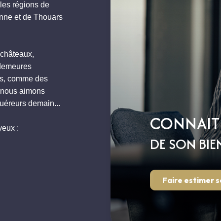
les régions de
enne et de Thouars
 châteaux,
 demeures
ps, comme des
e nous aimons
quéreurs demain...
CONNAIT
yeux :
DE SON BIE
Faire estimer s