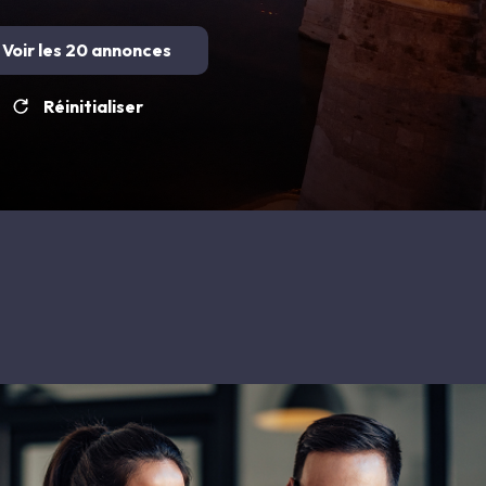
Voir les
20
annonces
Réinitialiser