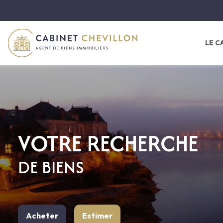
LE C
châteaux
belles demeure
VOTRE RECHERCHE
maisons de mai
DE BIENS
longères
Acheter
Estimer