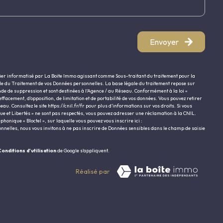
Envoyer
hier informatisé par La Boite Immo agissant comme Sous-traitant du traitement pour la
ble du Traitement de vos Données personnelles. La base légale du traitement repose sur
nde de suppression et sont destinées à l'Agence / au Réseau. Conformément à la loi «
’effacement, d’opposition, de limitation et de portabilité de vos données. Vous pouvez retirer
eau. Consultez le site
https://cnil.fr/fr
pour plus d’informations sur vos droits. Si vous
que et Libertés » ne sont pas respectés, vous pouvez adresser une réclamation à la CNIL.
honique « Bloctel », sur laquelle vous pouvez vous inscrire ici :
onnelles, nous vous invitons à ne pas inscrire de Données sensibles dans le champ de saisie
onditions d'utilisation
de Google s'appliquent.
Réalisé par