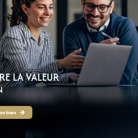
RE LA VALEUR
N
on bien