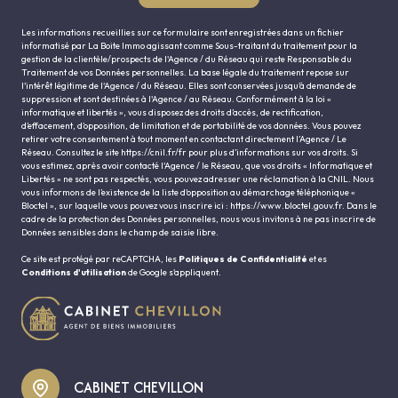
Les informations recueillies sur ce formulaire sont enregistrées dans un fichier
informatisé par La Boite Immo agissant comme Sous-traitant du traitement pour la
gestion de la clientèle/prospects de l'Agence / du Réseau qui reste Responsable du
Traitement de vos Données personnelles. La base légale du traitement repose sur
l'intérêt légitime de l'Agence / du Réseau. Elles sont conservées jusqu'à demande de
suppression et sont destinées à l'Agence / au Réseau. Conformément à la loi «
informatique et libertés », vous disposez des droits d’accès, de rectification,
d’effacement, d’opposition, de limitation et de portabilité de vos données. Vous pouvez
retirer votre consentement à tout moment en contactant directement l’Agence / Le
Réseau. Consultez le site
https://cnil.fr/fr
pour plus d’informations sur vos droits. Si
vous estimez, après avoir contacté l'Agence / le Réseau, que vos droits « Informatique et
Libertés » ne sont pas respectés, vous pouvez adresser une réclamation à la CNIL. Nous
vous informons de l’existence de la liste d'opposition au démarchage téléphonique «
Bloctel », sur laquelle vous pouvez vous inscrire ici :
https://www.bloctel.gouv.fr
. Dans le
cadre de la protection des Données personnelles, nous vous invitons à ne pas inscrire de
Données sensibles dans le champ de saisie libre.
Ce site est protégé par reCAPTCHA, les
Politiques de Confidentialité
et es
Conditions d'utilisation
de Google s'appliquent.
CABINET CHEVILLON