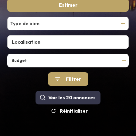
De l'ancien
Estimer
E-MAIL
CONTACT
Type de bien
Budget
Filtrer
Voir les
20
annonces
Réinitialiser