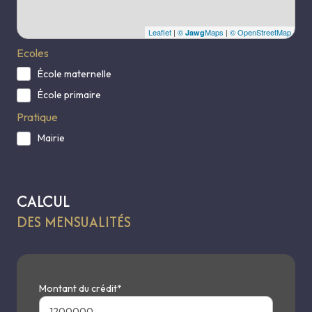
Leaflet
|
©
Maps
|
© OpenStreetMap
Jawg
Ecoles
École maternelle
École primaire
Pratique
Mairie
CALCUL
DES MENSUALITÉS
Montant du crédit*