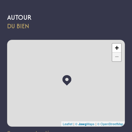
AUTOUR
DU BIEN
+
−
Leaflet
|
©
Maps
|
© OpenStreetMap
Jawg